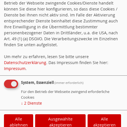
Betrieb der Webseite zwingende Cookies/Dienste handelt
können Sie diese hier konfigurieren, so dass diese Cookies /
ALLE TERMINE
Dienste bei Ihnen nicht aktiv sind. Im Falle der Aktivierung
entsprechender Dienste beinhaltet diese Zustimmung auch
SOCIAL MEDIA
Ihre Einwilligung in die Übermittlung bestimmter
personenbezogener Daten in Drittländer, u.a. die USA, nach
Art. 49 (1) (a) DSGVO. Die Verarbeitungszwecke im Einzelnen
finden Sie unten aufgelistet.
Um mehr zu erfahren, lesen Sie bitte unsere
Datenschutzerklärung
. Das Impressum finden Sie hier:
Impressum
.
JUSOS KARLSRUHE-LAND
System, Essenziell
(immer erforderlich)
Für den Betrieb der Webseite zwingend erforderliche
Cookies
↓
2
Dienste
Alle
Ausgewählte
Alle
Cookie-Manager
|
Datenschutzerklärung
|
ablehnen
akzeptieren
akzeptieren