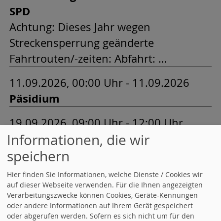
SPD
Achtung: Dieses Jahr wegen
Streckensperrung geänderte
Fahrtrouten/-zeiten: Abfahrt: …
11.09.2026, 00:00 Uhr - 11.09.2026
Päsidium
19.09.2026, 09:00 Uhr - 12:00 Uhr
Informationen, die wir
Landesvorstandsklausur
speichern
02.10.2026, 17:00 Uhr - 19:00 Uhr
Hier finden Sie Informationen, welche Dienste / Cookies wir
Präsidium
auf dieser Webseite verwenden. Für die Ihnen angezeigten
Verarbeitungszwecke können Cookies, Geräte-Kennungen
09.10.2026, 17:00 Uhr - 20:00 Uhr
oder andere Informationen auf Ihrem Gerät gespeichert
oder abgerufen werden. Sofern es sich nicht um für den
Landesvorstandsklausur